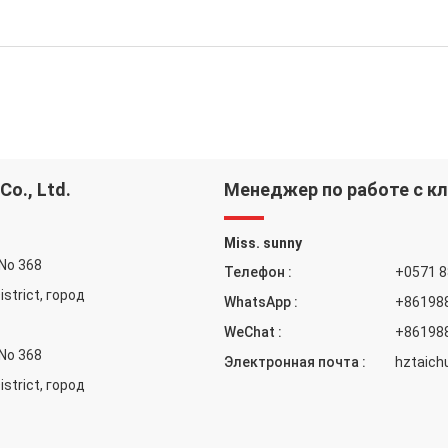
o., Ltd.
Менеджер по работе с к
Miss. sunny
 No 368
Телефон :
+0571 
istrict, город
WhatsApp :
+86198
WeChat :
+86198
 No 368
Электронная почта :
hztaic
istrict, город