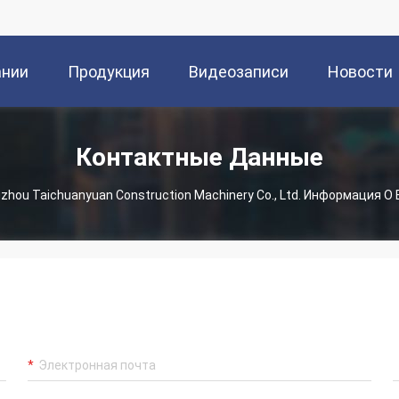
ании
Продукция
Видеозаписи
Новости
Контактные Данные
zhou Taichuanyuan Construction Machinery Co., Ltd. Информация 