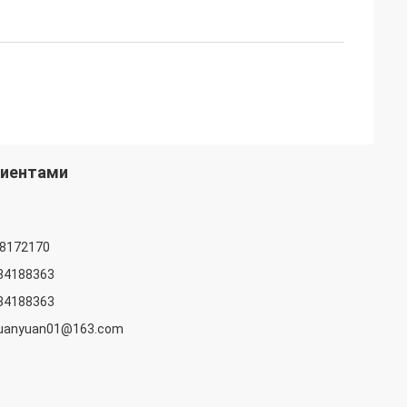
лиентами
88172170
84188363
84188363
huanyuan01@163.com