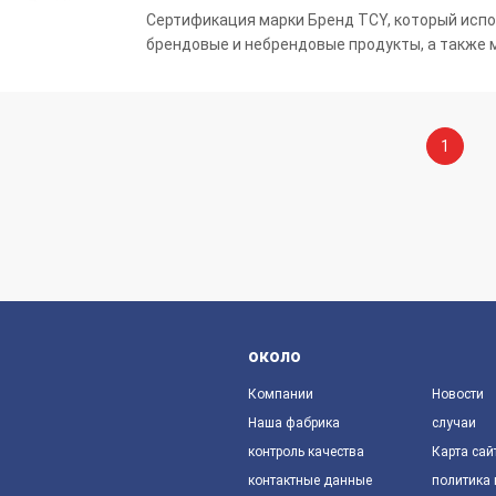
Сертификация марки Бренд TCY, который испол
брендовые и небрендовые продукты, а также 
вашими потребностями, поддерживая персона
1
около
Компании
Новости
Наша фабрика
случаи
контроль качества
Карта сай
контактные данные
политика