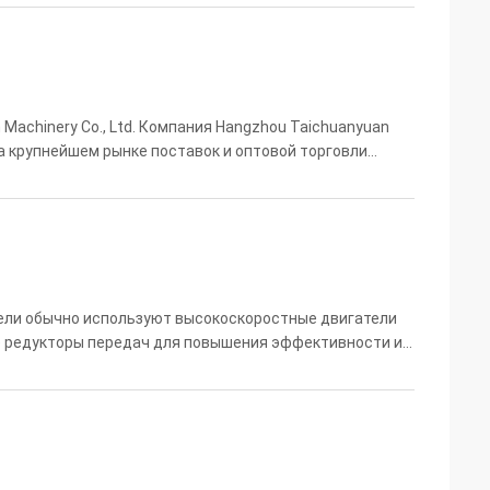
Machinery Co., Ltd. Компания Hangzhou Taichuanyuan
 на крупнейшем рынке поставок и оптовой торговли
Xiaoshan Hangchu Industrial Park).Компания занимает
атели обычно используют высокоскоростные двигатели
 редукторы передач для повышения эффективности и
втоматическим переменным устройством высокого