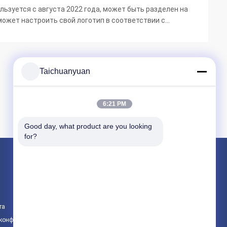
ьзуется с августа 2022 года, может быть разделен на
может настроить свой логотип в соответствии с
лизированное обслуживание....
Taichuanyuan
6:21 PM
Good day, what product are you looking 
for?
Продукция
Мотор перемещения конечной передачи э
Коробка передач для уменьшения скорос
та
Детали главной передачи экскаватора
 конфиденциальности
Все категории