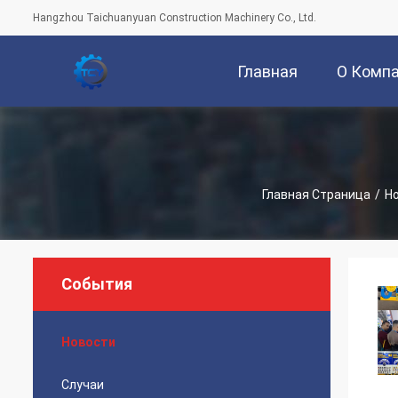
Hangzhou Taichuanyuan Construction Machinery Co., Ltd.
Главная
О Комп
Страница
Главная Страница
/
Н
События
Новости
Случаи