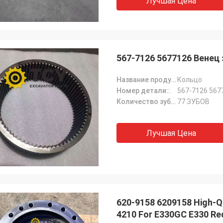
Лучшая Цена
567-7126 5677126 Венец
Название продукта::
Кольцо
Номер детали::
567-7126 567
Количество зубов:
77 ЗУБОВ
Лучшая Цена
620-9158 6209158 High-Qu
4210 For E330GC E33