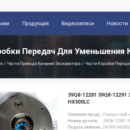
ании
Продукция
Видеозаписи
Новости
робки Передач Для Уменьшения 
ия
/
Части Привода Качания Экскаватора
/
Части Коробки Перед
39Q8-12281 39Q8-12291 
HX300LC
Название продукта::
Поворотный н
Номер детали::
39Q8-12281 3
Подать заявление:
HX300 HX300L