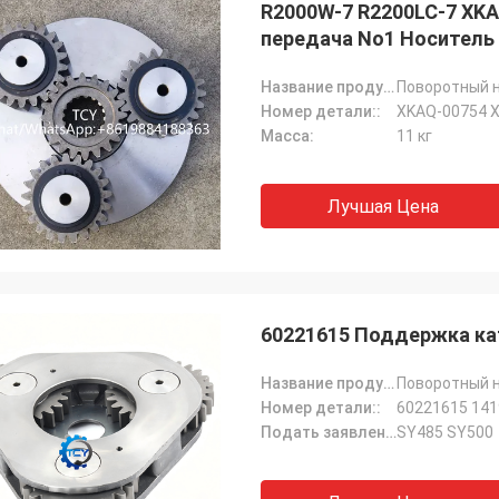
R2000W-7 R2200LC-7 XKA
передача No1 Носитель
Название продукта::
Поворотный н
Номер детали::
XKAQ-00754 X
Масса:
11 кг
Лучшая Цена
60221615 Поддержка ка
Название продукта::
Поворотный н
Номер детали::
60221615 14
Подать заявление:
SY485 SY500