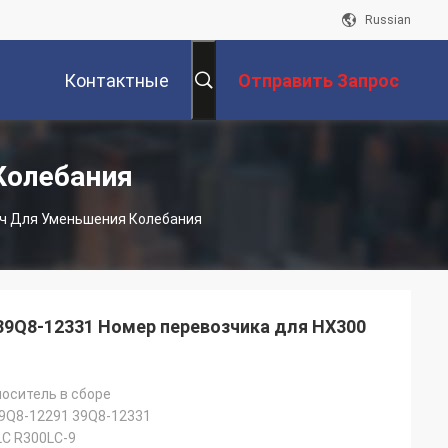
Russian
Контактные
Отправить Запрос
Данные
Колебания
ач Для Уменьшения Колебания
39Q8-12331 Номер перевозчика для HX300
оситель в сборе
9Q8-12291 39Q8-12331
C R300LC-9