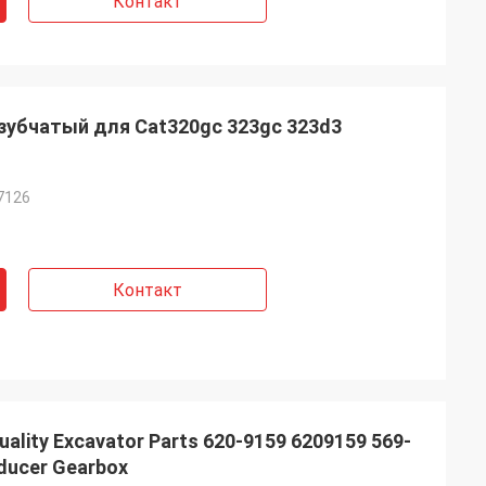
Контакт
 зубчатый для Cat320gc 323gc 323d3
7126
Контакт
ality Excavator Parts 620-9159 6209159 569-
0 Reducer Gearbox