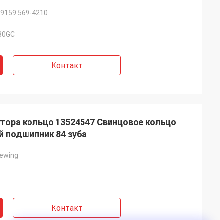
-9159 569-4210
30GC
Контакт
тора кольцо 13524547 Свинцовое кольцо
й подшипник 84 зуба
ewing
Контакт