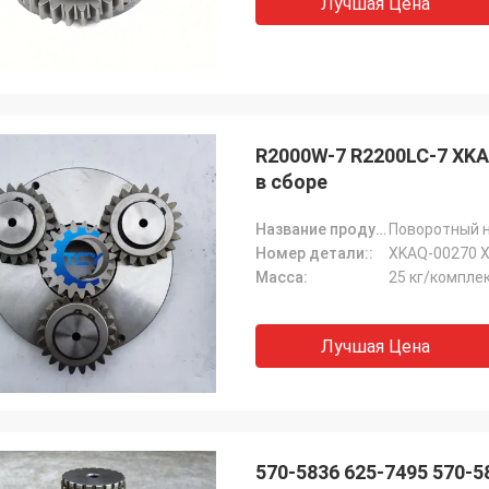
Лучшая Цена
R2000W-7 R2200LC-7 XK
в сборе
Название продукта::
Поворотный н
Номер детали::
XKAQ-00270 X
Масса:
25 кг/компле
Лучшая Цена
570-5836 625-7495 570