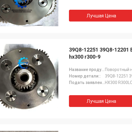
Лучшая Цена
39Q8-12251 39Q8-1220
hx300 r300-9
Название продукта::
Поворотный н
Номер детали::
39Q8-12251 3
Подать заявление:
HX300 R300LC
Лучшая Цена