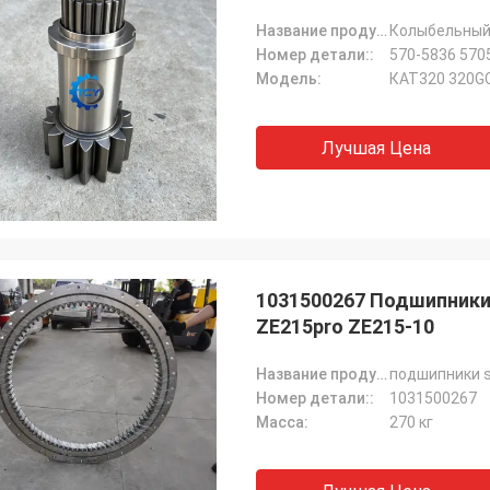
Название продукта::
Колыбельный
Номер детали::
570-5836 570
Модель:
КАТ320 320G
Лучшая Цена
1031500267 Подшипники
ZE215pro ZE215-10
Название продукта::
подшипники s
Номер детали::
1031500267
Масса:
270 кг