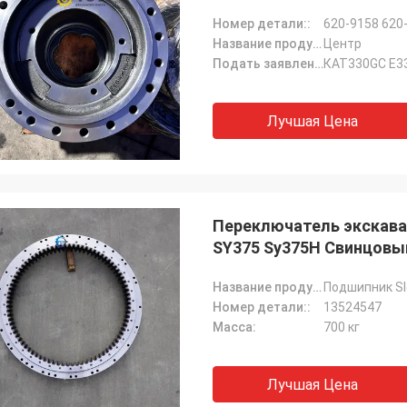
Номер детали::
620-9158 620
Название продукта::
Центр
Подать заявление:
КАТ330GC E3
Лучшая Цена
Переключатель экскава
SY375 Sy375H Свинцовы
Название продукта::
Подшипник Sl
Номер детали::
13524547
Масса:
700 кг
Лучшая Цена