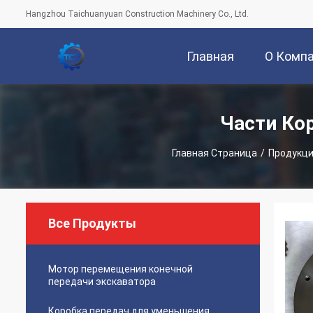
Hangzhou Taichuanyuan Construction Machinery Co., Ltd.
Главная
О Комп
Страница
Части Ко
Главная Страница
/
Продукц
Все Продукты
Мотор перемещения конечной
передачи экскаватора
Коробка передач для уменьшения