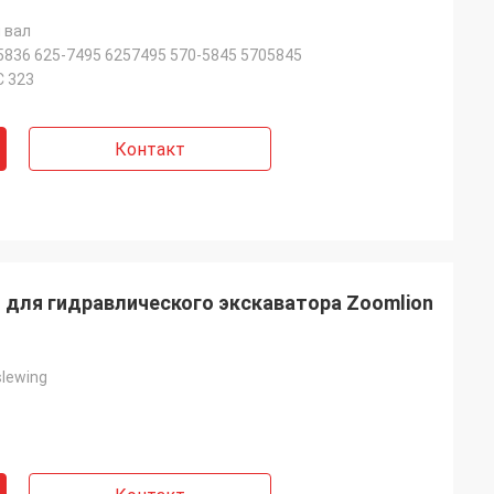
 вал
5836 625-7495 6257495 570-5845 5705845
C 323
Контакт
 для гидравлического экскаватора Zoomlion
lewing