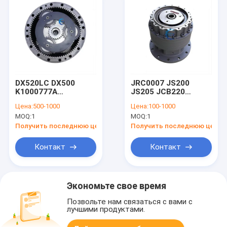
DX520LC DX500
JRC0007 JS200
K1000777A
JS205 JCB220
Свинговая
Свинговое
Цена:
500-1000
Цена:
100-1000
редукторная
приводное
MOQ:
1
MOQ:
1
коробка передач
редуктор для
экскаватор
экскаваторов
Получить последнюю цену
Получить последнюю цену
конечный привод
двигатель 170303-
Контакт
Контакт
00105 170303-00040
170301-00001
Экономьте свое время
Позвольте нам связаться с вами с
лучшими продуктами.