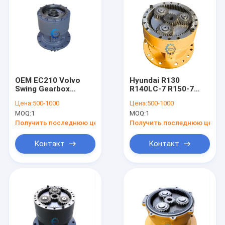
OEM EC210 Volvo
Hyundai R130
Swing Gearbox
R140LC-7 R150-7
Reducer Unit
Сборка скоростной
Цена:
500-1000
Цена:
500-1000
14541069
коробки 31e6-12020
MOQ:
1
MOQ:
1
VOE14541069
31e6-12030
(включая редуктор
Получить последнюю цену
Получить последнюю цену
колесной коробки
передач)
Контакт
Контакт
Домой
Продукты
Видеозаписи