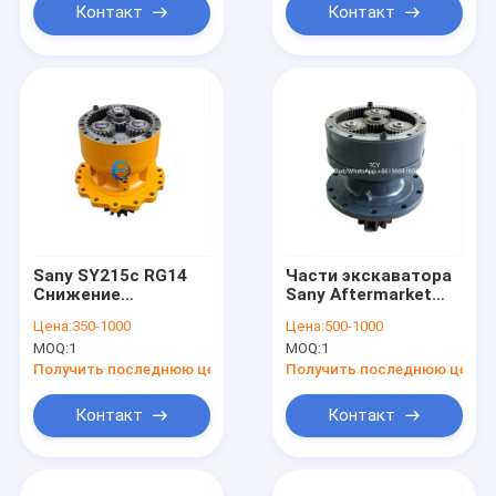
Контакт
Контакт
Sany SY215c RG14
Части экскаватора
Снижение
Sany Aftermarket
колебания коробки
Rotary Planetary
Цена:
350-1000
Цена:
500-1000
передач Привод
Swing Reduction
MOQ:
1
MOQ:
1
13275862 60010554
GearBox Sy135
Sy135c Sy135F OEM
Получить последнюю цену
Получить последнюю цену
Контакт
Контакт