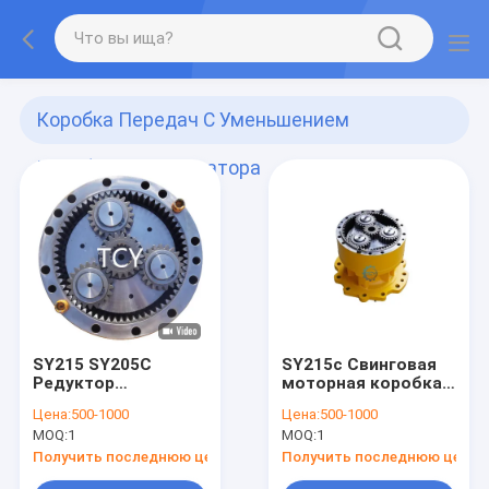
Коробка Передач С Уменьшением
Колебания Экскаватора
(67)
SY215 SY205C
SY215c Свинговая
Редуктор
моторная коробка
колебания
передач Приводный
Цена:
500-1000
Цена:
500-1000
экскаватора
редуктор GP RG11
MOQ:
1
MOQ:
1
61000836 SBHSM151
для экскаватора
Индийский тип
Sany
Получить последнюю цену
Получить последнюю цену