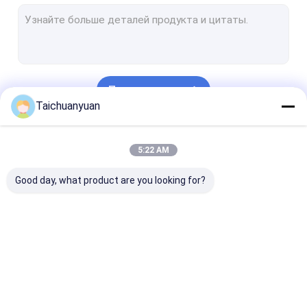
Двигатель экскаватора
Коробка передач с уменьшением колебания экскаватора
Части привода качания экскаватора
Продолжать
Гидравлический насос экскаватора
Taichuanyuan
части гидронасоса экскаватора
Наши Категории
5:22 AM
Assy центра совместный
Good day, what product are you looking for?
Продукт двигателя
Мотор
Коробка передач
Детали главн
перемещения
для уменьшения
передачи
конечной передачи
скорости движения
экскаватора
экскаватора
экскаватора