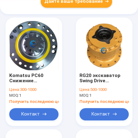
Дайте ваше требование
Komatsu PC60
RG20 экскаватор
Снижение
Swing Drive
колебания коробки
Редуктор двигатель
Цена:
300-1000
Цена:
500-1000
передач
M5X180CHB
MOQ:
1
MOQ:
1
Устройство
60042755 Sy365
экскаватора
Sy365pro Sy365H
Получить последнюю цену
Получить последнюю цену
2012600040 201-26-
Sy305
00060
Контакт
Контакт