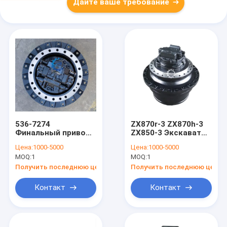
Дайте ваше требование
536-7274
ZX870r-3 ZX870h-3
Финальный привод
ZX850-3 Экскаватор
Cat330GC E330GC
Hitachi Финальный
Цена:
1000-5000
Цена:
1000-5000
5367274 538-5278
привод Путевой
MOQ:
1
MOQ:
1
557-5883 579-1974
мотор YB60000075
557-5883 579-1974
9251681
Получить последнюю цену
Получить последнюю цену
Устройство для
уменьшения
Контакт
Контакт
проезда