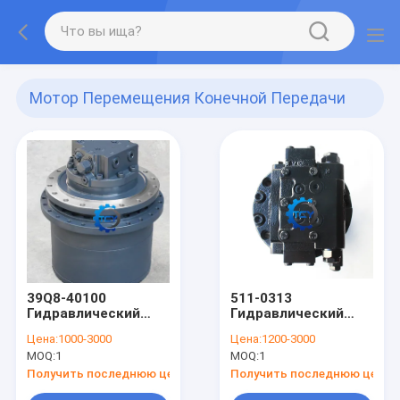
Мотор Перемещения Конечной Передачи
Экскаватора
(87)
39Q8-40100
511-0313
Гидравлический
Гидравлический
двигатель
двигатель
Цена:
1000-3000
Цена:
1200-3000
R300LC9A
MOQ:
1
MOQ:
1
Получить последнюю цену
Получить последнюю цену