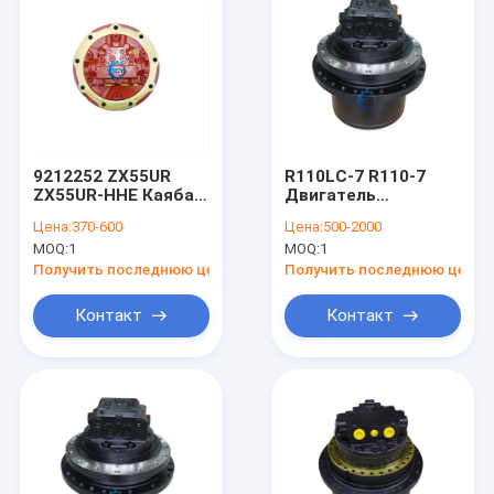
9212252 ZX55UR
R110LC-7 R110-7
ZX55UR-HHE Каяба
Двигатель
экскаватор
путешествия
Цена:
370-600
Цена:
500-2000
конечный привод
Финальный привод
MOQ:
1
MOQ:
1
путешествия
Hyundai Excavator
автозапчасти KYB
31N3-40010 OEM
Получить последнюю цену
Получить последнюю цену
MAG-33VP-500
Контакт
Контакт
Домой
Продукты
Видеозаписи