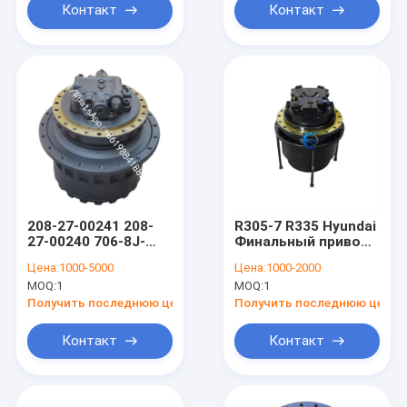
Контакт
Контакт
208-27-00241 208-
R305-7 R335 Hyundai
27-00240 706-8J-
Финальный привод
01012 706-8J-01011
Двигатель DNB50
Цена:
1000-5000
Цена:
1000-2000
Части конечного
31n9-40023 31q8-
MOQ:
1
MOQ:
1
привода
40040 31q8-40060
экскаватора для
Получить последнюю цену
Получить последнюю цену
Komatsu PC300-7
PC400-7 PC450-7
Контакт
Контакт