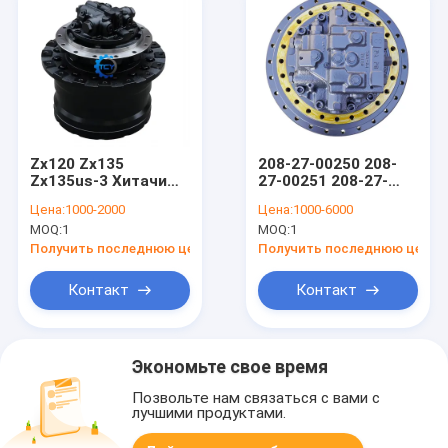
Zx120 Zx135
208-27-00250 208-
Zx135us-3 Хитачи
27-00251 208-27-
экскаватор
00252 Конечный
Цена:
1000-2000
Цена:
1000-6000
Финальный привод
привод экскаватор
MOQ:
1
MOQ:
1
Путевой мотор
Komatsu PC450-7
9289617 9289616
PC400-6 Двигатель
Получить последнюю цену
Получить последнюю цену
9188777
путешествия
Контакт
Контакт
Экономьте свое время
Позвольте нам связаться с вами с
лучшими продуктами.