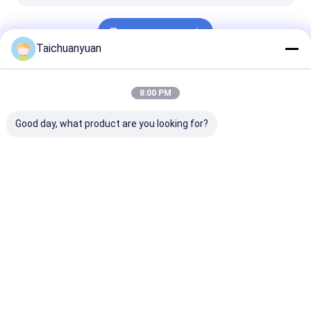
Продолжать
Taichuanyuan
Наши Категории
8:00 PM
Good day, what product are you looking for?
Мотор
Коробка передач
Детали главн
перемещения
для уменьшения
передачи
конечной передачи
скорости движения
экскаватора
экскаватора
экскаватора
Главная
Карта
контактные
Desktop
страница
сайта
данные
Site
Карта сайта
Privacy Policy