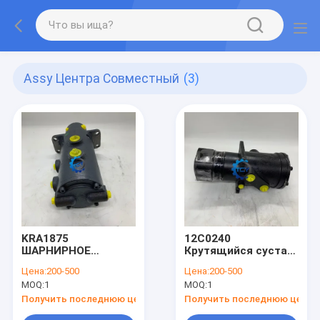
Assy Центра Совместный
(3)
KRA1875
12C0240
ШАРНИРНОЕ
Крутящийся сустав
СОЕДИНЕНИЕ ДЛЯ
для ЛЮГОНГ
Цена:
200-500
Цена:
200-500
ЦЕНТРАЛЬНОГО
CLG925D
MOQ:
1
MOQ:
1
ШАРНИРА
ЭКСКАВАТОРА-
Получить последнюю цену
Получить последнюю цену
ПОГРУЗЧИКА В