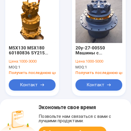
M5X130 M5X180
20y-27-00550
60180836 SY215
Машины с
Коробка передач с
двигателем
Цена:
1000-3000
Цена:
1000-5000
прокатом
редуктора
MOQ:
1
MOQ:
1
B229900003821
экскаватора,
сборка конечного
Получить последнюю цену
Получить последнюю цену
привода Pc220
Контакт
Контакт
Экономьте свое время
Позвольте нам связаться с вами с
лучшими продуктами.