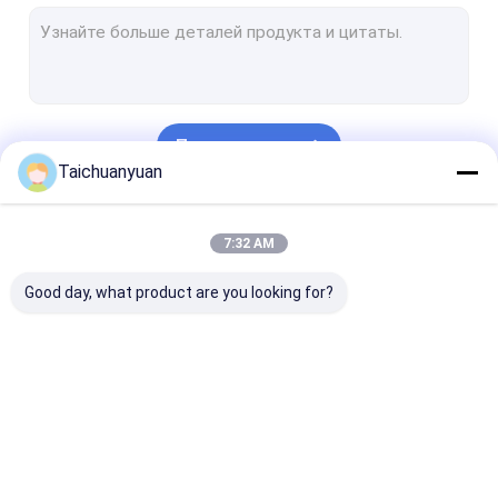
Двигатель экскаватора
Коробка передач с уменьшением колебания экскаватора
Части привода качания экскаватора
Продолжать
Гидравлический насос экскаватора
Taichuanyuan
части гидронасоса экскаватора
Наши Категории
7:32 AM
Assy центра совместный
Good day, what product are you looking for?
Продукт двигателя
Мотор
Коробка передач
Детали главн
перемещения
для уменьшения
передачи
конечной передачи
скорости движения
экскаватора
экскаватора
экскаватора