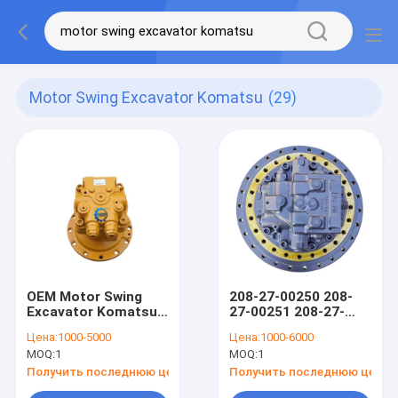
Motor Swing Excavator Komatsu
(29)
OEM Motor Swing
208-27-00250 208-
Excavator Komatsu
27-00251 208-27-
Rotary Slewing Gear
00252 Конечный
Цена:
1000-5000
Цена:
1000-6000
Box SBHSM151-260
привод экскаватор
MOQ:
1
MOQ:
1
Индийский стиль
Komatsu PC450-7
PC400-6 Двигатель
Получить последнюю цену
Получить последнюю цену
путешествия