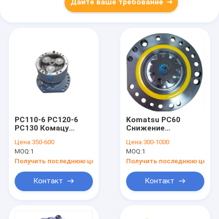
Дайте ваше требование
PC110-6 PC120-6
Komatsu PC60
PC130 Комацу
Снижение
экскаватор
колебания коробки
Цена:
350-600
Цена:
300-1000
качающая
передач
MOQ:
1
MOQ:
1
редукторная
Устройство
коробка 203-26-
экскаватора
Получить последнюю цену
Получить последнюю цену
00150
2012600040 201-26-
00060
Контакт
Контакт