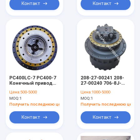
Контакт
Контакт
PC400LC-7 PC400-7
208-27-00241 208-
Конечный привод
27-00240 706-8J-
экскаватор
01012 706-8J-01011
Цена:
500-5000
Цена:
1000-5000
Komatsu 208-27-
Части конечного
MOQ:
1
MOQ:
1
00281 208-27-00423
привода
208-27-00312 208-
экскаватора для
Получить последнюю цену
Получить последнюю цену
27-00250
Komatsu PC300-7
PC400-7 PC450-7
Контакт
Контакт