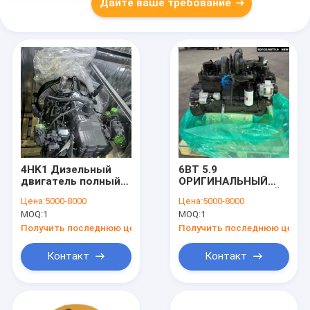
Дайте ваше требование
4HK1 Дизельный
6BT 5.9
двигатель полный
ОРИГИНАЛЬНЫЙ
Assy Подходит для
6D102 ДИЗЕЛЬНЫЙ
Цена:
5000-8000
Цена:
5000-8000
строительных
ДИЗЕЛЬНЫЙ МОТОР
MOQ:
1
MOQ:
1
машин
ПОЛНОЕ
ПОДОЛЖНОЕ ДЛЯ
Получить последнюю цену
Получить последнюю цену
СТРУКТИВНЫХ
МАШИН
Контакт
Контакт