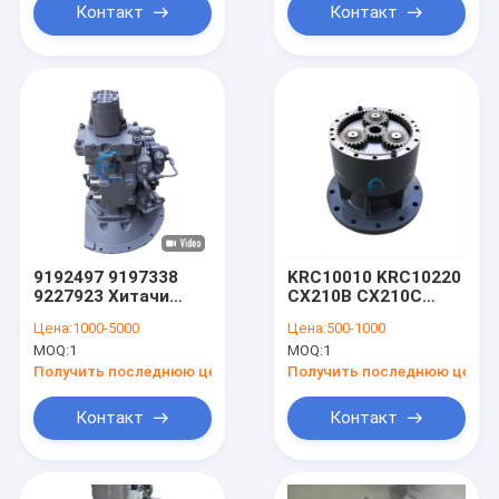
Контакт
Контакт
9192497 9197338
KRC10010 KRC10220
9227923 Хитачи
CX210B CX210C
экскаватор главный
SH210A5
Цена:
1000-5000
Цена:
500-1000
гидравлический
Устройство Swing
MOQ:
1
MOQ:
1
насос HPK055AT-18A
Gearbox экскаватор
HPK055AT-23A
для случая
Получить последнюю цену
Получить последнюю цену
Сумитомо
Контакт
Контакт