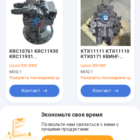
KRC10761 KRC11930
КТК11111 КТК11110
KRC11931
КТК0171 КВИНГ-
Двигатель
МОТОР для
Цена:
500-2000
Цена:
350-800
экскаватора для
SH490LHD-6
MOQ:
1
MOQ:
1
SUMITOMO SH200-5
SUMITOMO
SH210-5 SH210-6
Получить последнюю цену
Получить последнюю цену
SH210-7
Контакт
Контакт
Экономьте свое время
Позвольте нам связаться с вами с
лучшими продуктами.