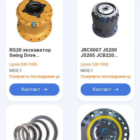
RG20 экскаватор
JRC0007 JS200
Swing Drive
JS205 JCB220
Редуктор двигатель
Свинговое
Цена:
500-1000
Цена:
100-1000
M5X180CHB
приводное
MOQ:
1
MOQ:
1
60042755 Sy365
редуктор для
Sy365pro Sy365H
экскаваторов
Получить последнюю цену
Получить последнюю цену
Sy305
Контакт
Контакт
Домой
Продукты
Видеозаписи