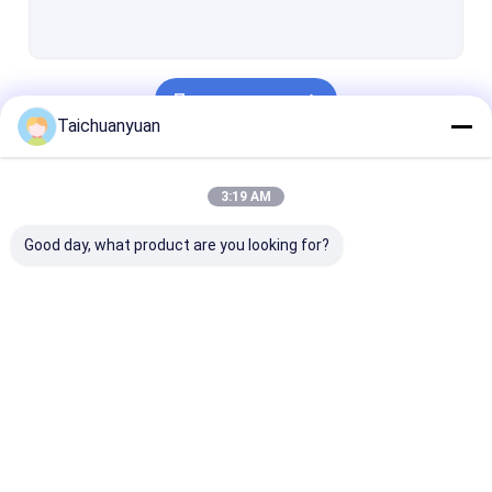
Двигатель экскаватора
Коробка передач с уменьшением колебания экскаватора
Продолжать
Части привода качания экскаватора
Taichuanyuan
Гидравлический насос экскаватора
Наши Категории
3:19 AM
части гидронасоса экскаватора
Good day, what product are you looking for?
Assy центра совместный
Продукт двигателя
Мотор
Коробка передач
Детали главн
перемещения
для уменьшения
передачи
конечной передачи
скорости движения
экскаватора
экскаватора
экскаватора