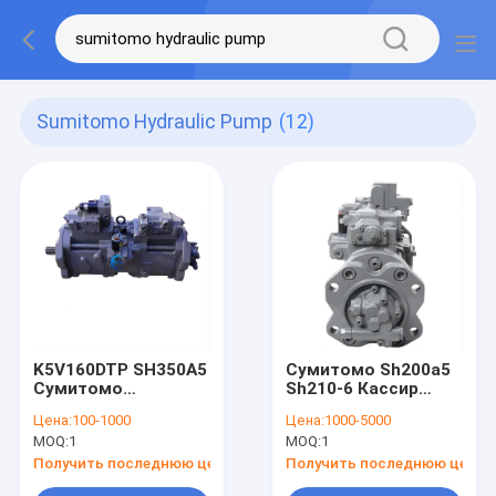
Sumitomo Hydraulic Pump
(12)
K5V160DTP SH350A5
Сумитомо Sh200a5
Сумитомо
Sh210-6 Кассир
Гидравлический
Гидравлический
Цена:
100-1000
Цена:
1000-5000
насос Assy
насос
MOQ:
1
MOQ:
1
KSJ12240 CASE
K3V112DTP1F9R-
CX350B CX350D
9Y14-HV
Получить последнюю цену
Получить последнюю цену