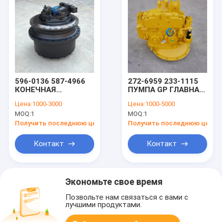
596-0136 587-4966
272-6959 233-1115
КОНЕЧНАЯ
ПУМПА GP ГЛАВНАЯ
ПЕРЕДАЧА для
ГИДРАУЛИЧЕСКАЯ
Цена:
1000-3000
Цена:
1000-5000
CAT390D 390D L
СБС140
MOQ:
1
MOQ:
1
390F 390F L 395
ГИДРАУЛИЧЕСКАЯ
MH3295 385C L MH
ПУМПА для
Получить последнюю цену
Получить последнюю цену
3101
CAT329DL 325DL
328D 329D 329DL
Контакт
Контакт
345D
Экономьте свое время
Позвольте нам связаться с вами с
лучшими продуктами.