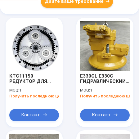
Дайте ваше требование
KTC11150
E330CL E330C
РЕДУКТОР ДЛЯ
ГИДРАВЛИЧЕСКИЙ
CX460 CX470B
НАСОС 10R-
MOQ:
1
MOQ:
1
1551193-2703 216-
Получить последнюю цену
Получить последнюю цену
0038 216-0039
Контакт
Контакт