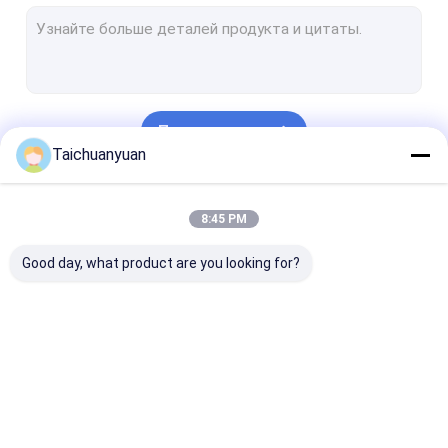
Двигатель экскаватора
Коробка передач с уменьшением колебания экскаватора
Части привода качания экскаватора
Продолжать
Гидравлический насос экскаватора
Taichuanyuan
части гидронасоса экскаватора
Наши Категории
8:45 PM
Assy центра совместный
Good day, what product are you looking for?
Продукт двигателя
Мотор
Коробка передач
Детали главн
перемещения
для уменьшения
передачи
конечной передачи
скорости движения
экскаватора
экскаватора
экскаватора