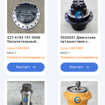
227-6103 191-5606
9224241 Двигатель
Окончательный
путешествия с
диск для E325C
коробкой передач
Цена:
1000-3000
Цена:
1000-3000
330C 330CL 330CFM
MOQ:
1
MOQ:
1
330D 330D2
Получить последнюю цену
Получить последнюю цену
Контакт
Контакт
Домой
Продукты
Видеозаписи