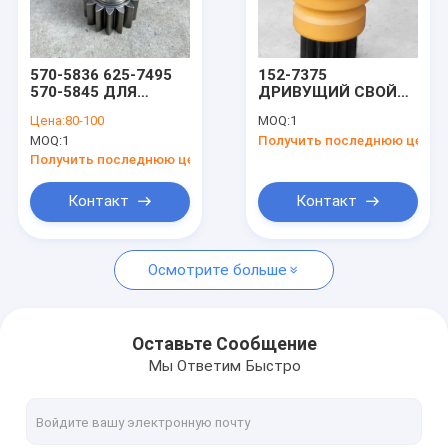
О нас
Экскурсия по заводу
570-5836 625-7495
152-7375
570-5845 ДЛЯ
ДРИВУЩИЙ СВОЙНГ
Контроль качества
CAT320 320GC 323
для колесного
Цена:
80-100
MOQ:
1
ВАЛ ШЕСТЕРНИ
экскаватора M312
MOQ:
1
Получить последнюю цену
M313C M313D M315
Свяжитесь с нами
M315C M318C
Получить последнюю цену
Новости
Контакт
Контакт
Запросите цитату
Осмотрите больше
Мотор перемещения конечной передачи экскаватора
Оставьте Сообщение
Мы Ответим Быстро
Коробка передач для уменьшения скорости движения эк
Детали главной передачи экскаватора