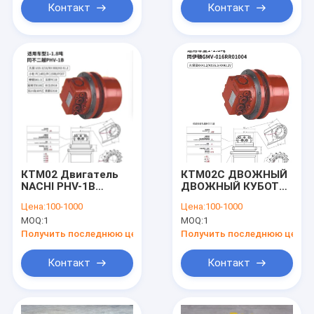
Контакт
Контакт
КТМ02 Двигатель
КТМ02С ДВОЖНЫЙ
NACHI PHV-1B
ДВОЖНЫЙ КУБОТА
применяется для
KX41.2 KX36.3
Цена:
100-1000
Цена:
100-1000
KUBOTA U15-3
KX41.2В
MOQ:
1
MOQ:
1
Получить последнюю цену
Получить последнюю цену
Контакт
Контакт