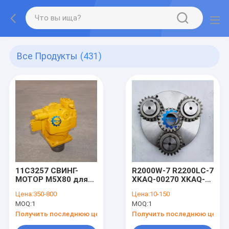
Все Продукты
(431)
11C3257 СВИНГ-
R2000W-7 R2200LC-7
МОТОР M5X80 для
XKAQ-00270 XKAQ-
Liugong913 LG915
00011 Поворотный
Цена:
350-800
Цена:
10-150
кронштейн в сборе
MOQ:
1
MOQ:
1
Получить последнюю цену
Получить последнюю цену