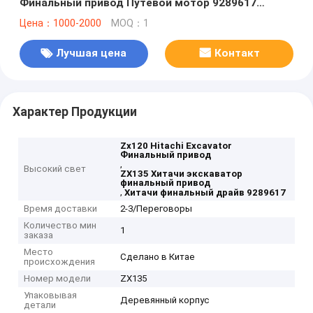
Финальный привод Путевой мотор 9289617
9289616 9188777
Цена：1000-2000
MOQ：1
Лучшая цена
Контакт
Характер Продукции
Zx120 Hitachi Excavator
Финальный привод
,
Высокий свет
ZX135 Хитачи экскаватор
финальный привод
,
Хитачи финальный драйв 9289617
Время доставки
2-3/Переговоры
Количество мин
1
заказа
Место
Сделано в Китае
происхождения
Номер модели
ZX135
Упаковывая
Деревянный корпус
детали