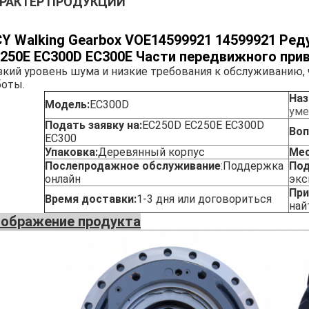
РАКТЕР ПРОДУКЦИИ
Y Walking Gearbox VOE14599921 14599921 Ре
250E EC300D EC300E Части передвижного при
зкий уровень шума и низкие требования к обслуживанию,
боты.
Наз
Модель:
EC300D
уме
Подать заявку на:
EC250D EC250E EC300D
Воп
EC300
Упаковка:
Деревянный корпус
Мес
Послепродажное обслуживание
:
Поддержка
Под
онлайн
экс
При
Время доставки:
1-3 дня или договориться
най
ображение продукта