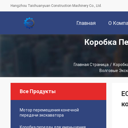
Hangzhou Taichuanyuan Construction Machinery Co., Ltd.
Главная
О Комп
Коробка П
Страница
Главная Страница
/
Коробк
Волговые Экск
Все Продукты
E
к
Мотор перемещения конечной
передачи экскаватора
Коробка передач для уменьшения