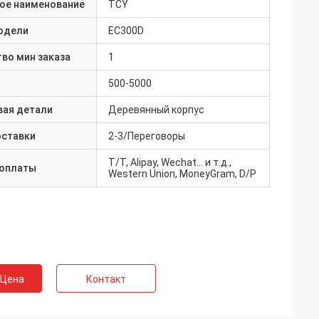
ое наименование
TCY
одели
EC300D
во мин заказа
1
500-5000
вая детали
Деревянный корпус
оставки
2-3/Переговоры
T/T, Alipay, Wechat... и т.д.,
 оплаты
Western Union, MoneyGram, D/P
 Цена
Контакт