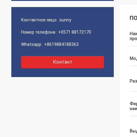
ПО
Контактное лицо :
sunny
Номер телефона :
+0571 88172170
На
пр
Whatsapp :
+8619884188363
Мо
Контакт
Раз
Фи
на
Вы