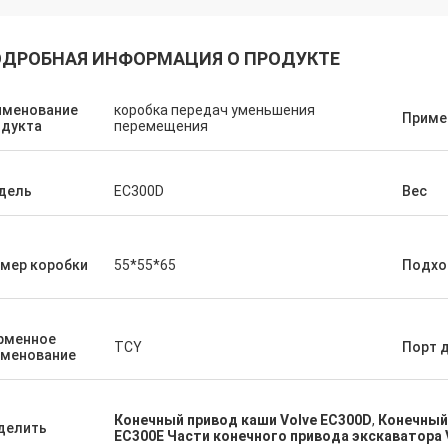
ДРОБНАЯ ИНФОРМАЦИЯ О ПРОДУКТЕ
именование
коробка передач уменьшения
Приме
одукта
перемещения
дель
EC300D
Вес
мер коробки
55*55*65
Подхо
рменное
TCY
Порт 
именование
Конечный привод каши Volve EC300D
,
Конечный
делить
EC300E Части конечного привода экскаватора 