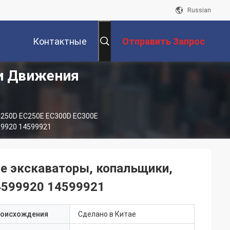
Russian
Контактные
Отправить Запрос
и Движения
Данные
250D EC250E EC300D EC300E
99920 14599921
е экскаваторы, копальщики,
4599920 14599921
роисхождения
Сделано в Китае