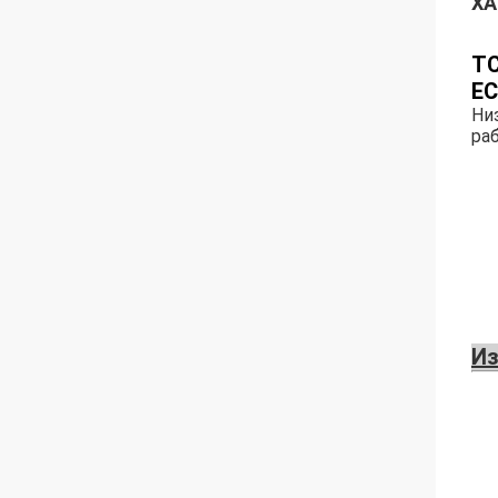
ХА
TC
EC
Ни
ра
Из