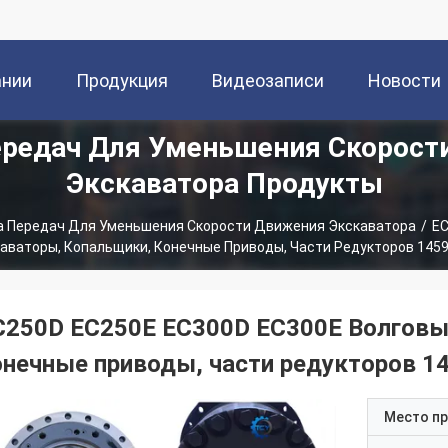
ании
Продукция
Видеозаписи
Новости
ередач Для Уменьшения Скорост
Экскаватора Продукты
а Передач Для Уменьшения Скорости Движения Экскаватора
/
EC
аваторы, Копальщики, Конечные Приводы, Части Редукторов 145
C250D EC250E EC300D EC300E Волговы
онечные приводы, части редукторов 1
Место п