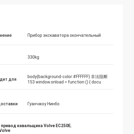
нение
Прибор экскаватора окончательный
330kg
body{background-color:#FFFFFF} 非法阻断
дит для
153 window.onload = function () { docu
доставки
Гуанчжоу Нинбо
 привод кавальщика Volve EC250E
,
Volve