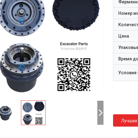
Фирменн
Номер м
Количест
Цена
Упаковы
Время д
Условия
Лучшая