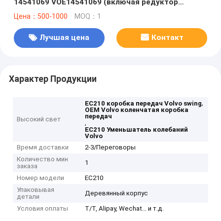
14541069 VOE14541069 (включая редуктор
колесной коробки передач)
Цена：500-1000
MOQ：1
Лучшая цена
Контакт
Характер Продукции
,
EC210 коробка передач Volvo swing
OEM Volvo коленчатая коробка
передач
Высокий свет
,
EC210 Уменьшатель колебаний
Volvo
Время доставки
2-3/Переговоры
Количество мин
1
заказа
Номер модели
EC210
Упаковывая
Деревянный корпус
детали
Условия оплаты
T/T, Alipay, Wechat... и т.д.