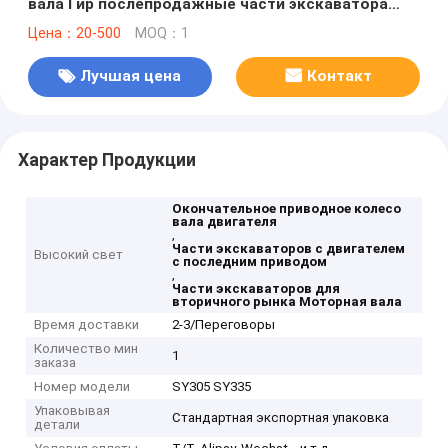
вала Гир послепродажные части экскаватора
60008647k 12940221
Цена：20-500
MOQ：1
Лучшая цена
Контакт
Характер Продукции
Окончательное приводное колесо
вала двигателя
,
Части экскаваторов с двигателем
Высокий свет
с последним приводом
,
Части экскаваторов для
вторичного рынка Моторная вала
Время доставки
2-3/Переговоры
Количество мин
1
заказа
Номер модели
SY305 SY335
Упаковывая
Стандартная экспортная упаковка
детали