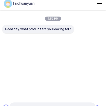
Taichuanyuan
Sy335 Sy305 Gt60t65b Конечный
привод Моторная вала Гир
7:59 PM
послепродажные части
экскаватора 60008647k 12940221
Good day, what product are you looking for?
Продолжать
Порекомендованные Продукты
Главная
Карта
контактные
Desktop
страница
сайта
данные
Site
Карта сайта
Privacy Policy
Качество
Мотор перемещения конечной передачи
экскаватора
Китайская фабрика.Copyright © 2026 Hangzhou
Taichuanyuan Construction Machinery Co., Ltd.. All Rights Reserved.