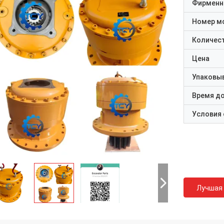
Фирменн
Номер м
Количест
Цена
Упаковы
Время д
Условия
Лучшая