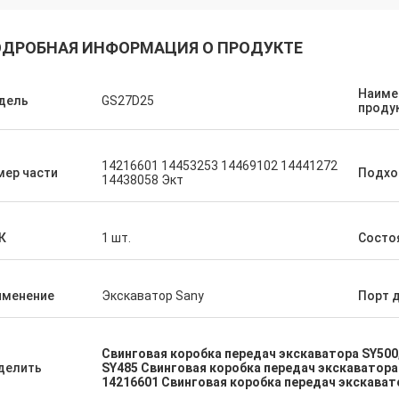
ДРОБНАЯ ИНФОРМАЦИЯ О ПРОДУКТЕ
Наиме
дель
GS27D25
проду
14216601 14453253 14469102 14441272
мер части
Подхо
14438058 Экт
К
1 шт.
Состо
именение
Экскаватор Sany
Порт 
Свинговая коробка передач экскаватора SY500
делить
SY485 Свинговая коробка передач экскаватор
14216601 Свинговая коробка передач экскават