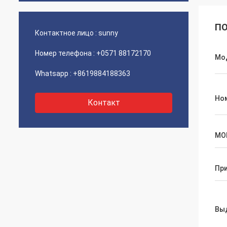
ПО
Контактное лицо :
sunny
Номер телефона :
+0571 88172170
Мо
Whatsapp :
+8619884188363
Но
Контакт
МО
Пр
Вы