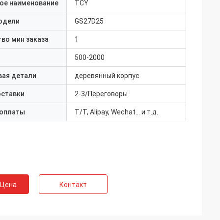
ое наименование
TCY
одели
GS27D25
во мин заказа
1
500-2000
вая детали
деревянный корпус
оставки
2-3/Переговоры
 оплаты
T/T, Alipay, Wechat... и т.д.
 Цена
Контакт