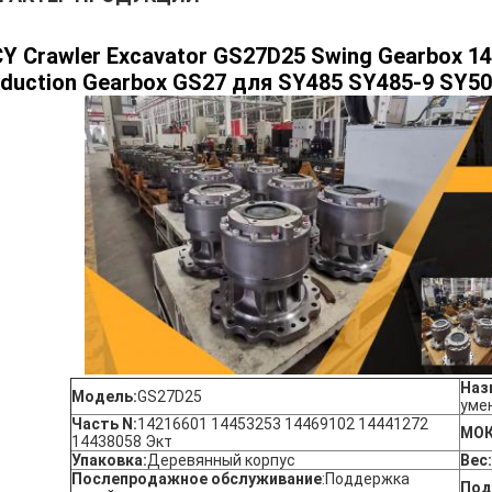
Y Crawler Excavator GS27D25 Swing Gearbox 1
duction Gearbox GS27 для SY485 SY485-9 SY5
Наз
Модель:
GS27D25
уме
Часть N:
14216601 14453253 14469102 14441272
МОК
14438058 Экт
Упаковка:
Деревянный корпус
Вес:
Послепродажное обслуживание
:
Поддержка
Под