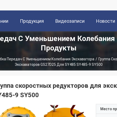
ании
Продукция
Видеозаписи
Новости
едач С Уменьшением Колебания
Продукты
бка Передач С Уменьшением Колебания Экскаватора
/
Группа Ск
Экскаваторов GS27D25 Для SY485 SY485-9 SY500
руппа скоростных редукторов для экс
Y485-9 SY500
Место п