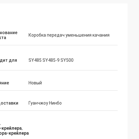
нование
Коробка передач уменьшения качания
кта
дит для
SY485 SY485-9 SY500
яние
Новый
доставки
Гуанчжоу Нинбо
,
а-крейлера
,
ора-крейлера