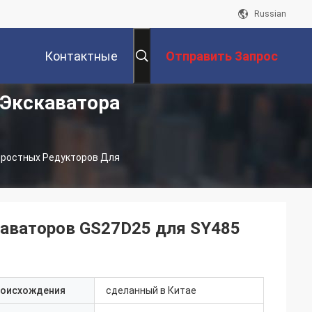
Russian
Контактные
Отправить Запрос
 Экскаватора
Данные
оростных Редукторов Для
каваторов GS27D25 для SY485
роисхождения
сделанный в Китае