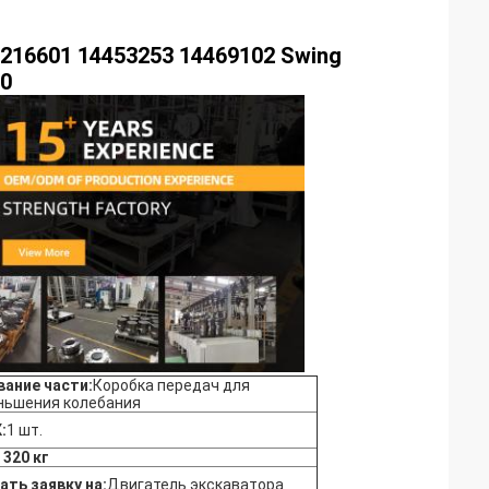
4216601 14453253 14469102 Swing
00
вание части:
Коробка передач для
ньшения колебания
:
1 шт.
 320 кг
ать заявку на:
Двигатель экскаватора