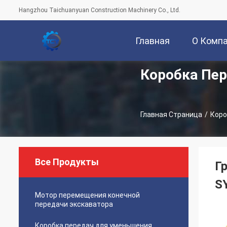
Hangzhou Taichuanyuan Construction Machinery Co., Ltd.
Главная
О Комп
Коробка Пер
Страница
Главная Страница
/
Коро
Все Продукты
Г
S
Мотор перемещения конечной
передачи экскаватора
Коробка передач для уменьшения