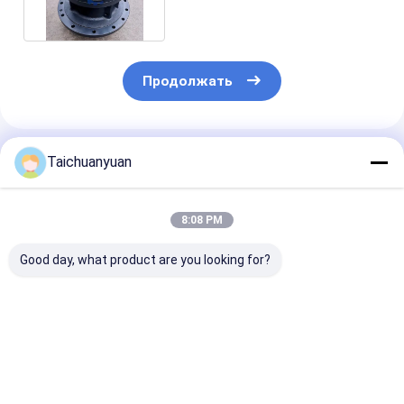
Продолжать
Порекомендованные Продукты
Taichuanyuan
8:08 PM
Good day, what product are you looking for?
536-7289 ПРИВОД
450/12702 ANNULUS
КТК11111
ПОВОРОТНОГО
CARRIER для JCB
КТК11110 КТ
МЕХАНИЗМА 538-
BACKHOE 3CX
КВИНГ-МОТОР
5282 для Cat349GC
SH490LHD-6
349D2
SUMITOMO
Лучшая цена
Лучшая цена
Лучшая ц