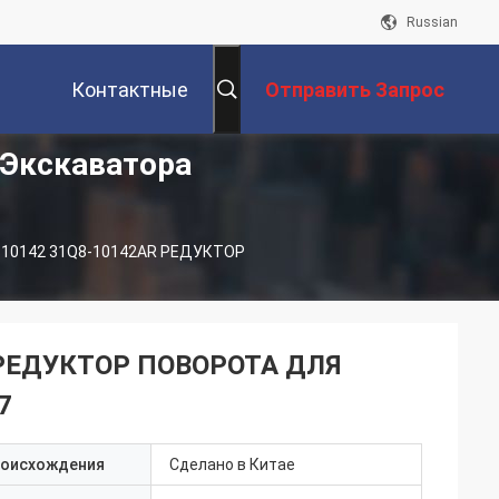
Russian
Контактные
Отправить Запрос
 Экскаватора
Данные
-10142 31Q8-10142AR РЕДУКТОР
R РЕДУКТОР ПОВОРОТА ДЛЯ
7
роисхождения
Сделано в Китае