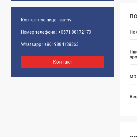
ПО
Контактное лицо :
sunny
Номер телефона :
+0571 88172170
Но
Whatsapp :
+8619884188363
На
пр
Контакт
MO
Ве