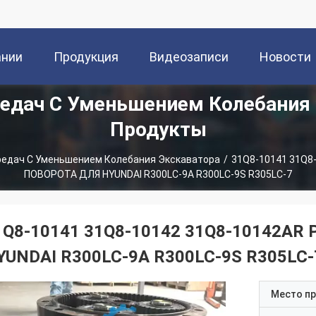
ании
Продукция
Видеозаписи
Новости
едач С Уменьшением Колебания
Продукты
редач С Уменьшением Колебания Экскаватора
/
31Q8-10141 31Q8
ПОВОРОТА ДЛЯ HYUNDAI R300LC-9A R300LC-9S R305LC-7
1Q8-10141 31Q8-10142 31Q8-10142A
YUNDAI R300LC-9A R300LC-9S R305LC-
Место п