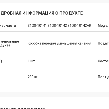
ДРОБНАЯ ИНФОРМАЦИЯ О ПРОДУКТЕ
мер части
31Q8-10141 31Q8-10142 31Q8-10142AR
Моде
именование
Коробка передач уменьшения качания
Подат
одукта
Q
1 шт.
Состо
с
280 кг
Порт 