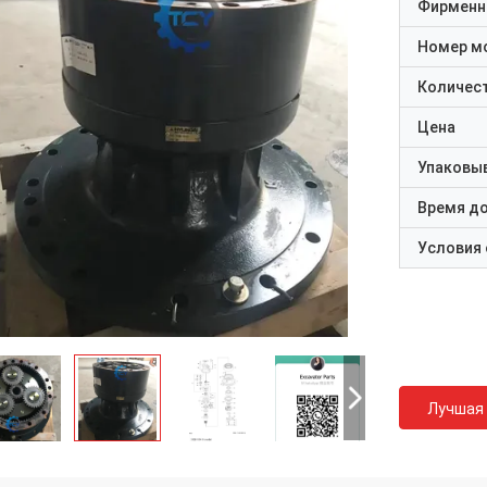
Фирменн
Номер м
Количест
Цена
Упаковы
Время д
Условия
Лучшая