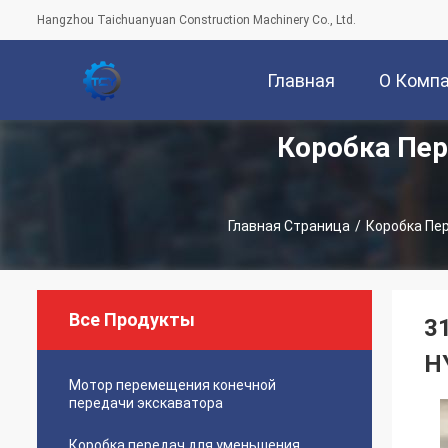
Hangzhou Taichuanyuan Construction Machinery Co., Ltd.
Главная
О Комп
Коробка Пер
Страница
Главная Страница
/
Коробка Пе
Все Продукты
3
H
Мотор перемещения конечной
передачи экскаватора
Коробка передач для уменьшения