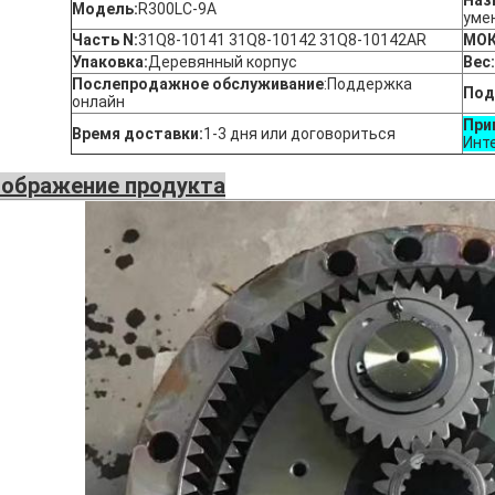
Наз
Модель:
R300LC-9A
уме
Часть N:
31Q8-10141 31Q8-10142 31Q8-10142AR
МОК
Упаковка:
Деревянный корпус
Вес:
Послепродажное обслуживание
:
Поддержка
Под
онлайн
При
Время доставки:
1-3 дня или договориться
Инт
ображение продукта