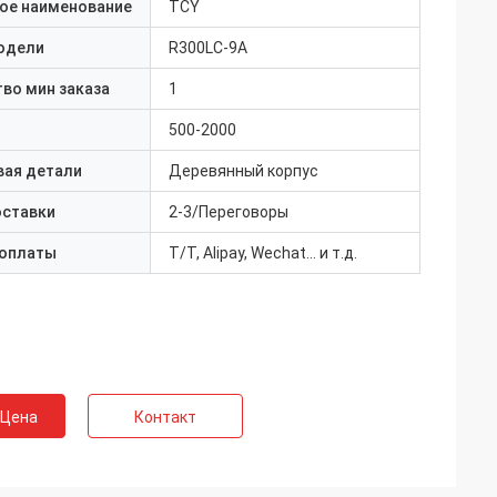
ое наименование
TCY
одели
R300LC-9A
во мин заказа
1
500-2000
вая детали
Деревянный корпус
оставки
2-3/Переговоры
 оплаты
T/T, Alipay, Wechat... и т.д.
 Цена
Контакт