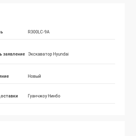
ль
R300LC-9A
ь заявление
Экскаватор Hyundai
яние
Новый
доставки
Гуанчжоу Нинбо