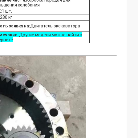
вание части:
Коробка передач для
ньшения колебания
:
1 шт.
280 кг
ать заявку на:
Двигатель экскаватора
мечание
: Другие модели можно найти в
ернете