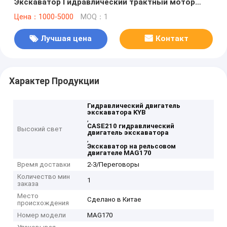
Экскаватор Гидравлический трактный мотор
SH200A3 SH210A5 SK250-8 SY215 CASE210
Цена：1000-5000
MOQ：1
Лучшая цена
Контакт
Характер Продукции
Гидравлический двигатель
экскаватора KYB
,
CASE210 гидравлический
Высокий свет
двигатель экскаватора
,
Экскаватор на рельсовом
двигателе MAG170
Время доставки
2-3/Переговоры
Количество мин
1
заказа
Место
Сделано в Китае
происхождения
Номер модели
MAG170