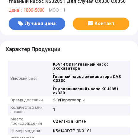
главный насос KSJ2851 Для случая CX330 CX350
Цена：1000-5000
MOQ：1
Лучшая цена
Контакт
Характер Продукции
K5V14ODTP главный насос
экскаватора
,
Главный насос экскаватора CAS
Высокий свет
CX330
,
Гидравлический насос KSJ2851
cx330
Время доставки
2-3/Переговоры
Количество мин
1
заказа
Место
Сделано в Китае
происхождения
Номер модели
K5V14ODTP-9N01-01