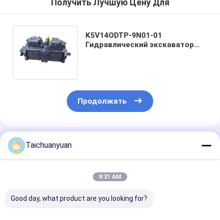
Получить Лучшую Цену Для
K5V14ODTP-9N01-01
Гидравлический экскаватор
главный насос KSJ2851 Для
случая CX330 CX350
Продолжать
Порекомендованные Продукты
Taichuanyuan
9:31 AM
Good day, what product are you looking for?