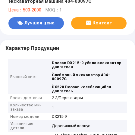
экскаваторная машина 404-00097C
Цена：500-2000
MOQ：1
Лучшая цена
Контакт
Характер Продукции
Doosan DX215-9 убила экскаватор
двигателя
,
Слеймовый экскаватор 404-
Высокий свет
00097C
,
DX220 Doosan колеблющийся
двигатель
Время доставки
2-3/Переговоры
Количество мин
1
заказа
Номер модели
DX215-9
Упаковывая
Деревянный корпус
детали