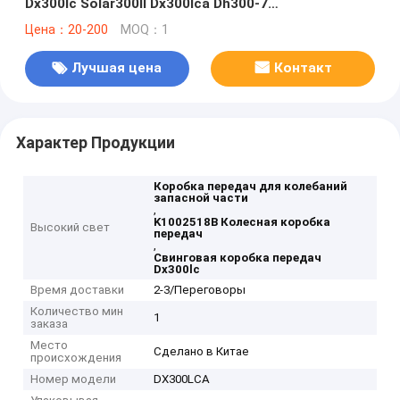
Dx300lc Solar300ll Dx300lca Dh300-7
Колебательная коробка передач K1002518B
Цена：20-200
MOQ：1
Запасная часть
Лучшая цена
Контакт
Характер Продукции
Коробка передач для колебаний
запасной части
,
K1002518B Колесная коробка
Высокий свет
передач
,
Свинговая коробка передач
Dx300lc
Время доставки
2-3/Переговоры
Количество мин
1
заказа
Место
Сделано в Китае
происхождения
Номер модели
DX300LCA