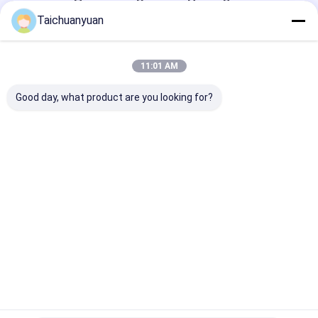
Получить Лучшую Цену Для
Taichuanyuan
230-00067 104-00045 No.2
Несущая сборка Dx300lc
11:01 AM
Solar300ll Dx300lca Dh300-7
Колебательная коробка передач
Good day, what product are you looking for?
K1002518B Запасная часть
Продолжать
Порекомендованные Продукты
Главная
Карта
контактные
Desktop
страница
сайта
данные
Site
Карта сайта
Privacy Policy
Качество
Мотор перемещения конечной передачи
экскаватора
Китайская фабрика.Copyright © 2026 Hangzhou