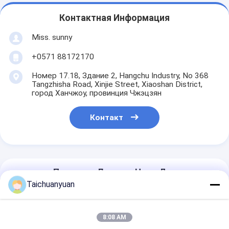
Контактная Информация
Miss. sunny
+0571 88172170
Номер 17.18, Здание 2, Hangchu Industry, No 368
Tangzhisha Road, Xinjie Street, Xiaoshan District,
город Ханчжоу, провинция Чжэцзян
Контакт
Получить Лучшую Цену Для
Taichuanyuan
XKAQ-00456 XKAQ-00473
XKAQ-00455 31Q8-11141
8:08 AM
31Q8-10140