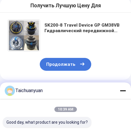
Получить Лучшую Цену Для
SK200-8 Travel Device GP GM38VB
Гидравлический передвижной
двигатель YN15V00037F1
YN15V00037F2R YN15V00037F2C
YN15V00037F2 Редуктор
передвижения
Продолжать
Порекомендованные Продукты
Taichuanyuan
10:39 AM
Good day, what product are you looking for?