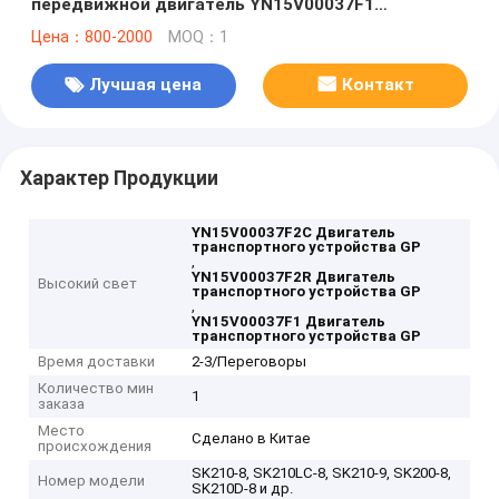
передвижной двигатель YN15V00037F1
YN15V00037F2R YN15V00037F2C YN15V00037F2
Цена：800-2000
MOQ：1
Редуктор передвижения
Лучшая цена
Контакт
Характер Продукции
YN15V00037F2C Двигатель
транспортного устройства GP
,
YN15V00037F2R Двигатель
Высокий свет
транспортного устройства GP
,
YN15V00037F1 Двигатель
транспортного устройства GP
Время доставки
2-3/Переговоры
Количество мин
1
заказа
Место
Сделано в Китае
происхождения
SK210-8, SK210LC-8, SK210-9, SK200-8,
Номер модели
SK210D-8 и др.