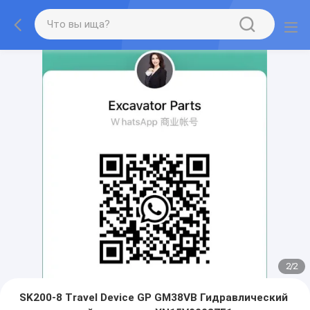
2
/
2
SK200-8 Travel Device GP GM38VB Гидравлический