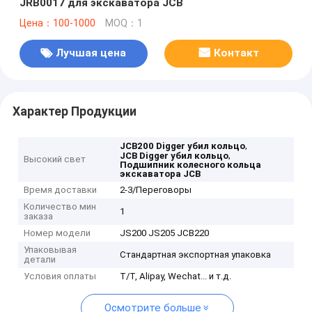
JRB0017 для экскаватора JCB
Цена：100-1000
MOQ：1
Лучшая цена
Контакт
Характер Продукции
,
JCB200 Digger убил кольцо
,
JCB Digger убил кольцо
Высокий свет
Подшипник колесного кольца
экскаватора JCB
Время доставки
2-3/Переговоры
Количество мин
1
заказа
Номер модели
JS200 JS205 JCB220
Упаковывая
Стандартная экспортная упаковка
детали
Условия оплаты
T/T, Alipay, Wechat... и т.д.
Осмотрите больше