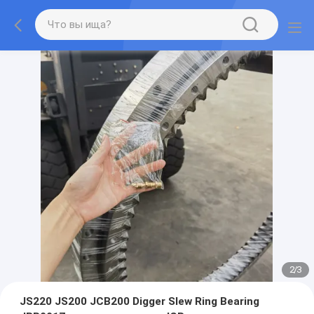
2
/
3
JS220 JS200 JCB200 Digger Slew Ring Bearing