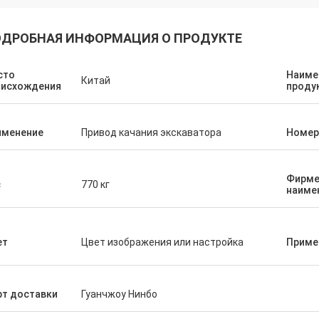
ДРОБНАЯ ИНФОРМАЦИЯ О ПРОДУКТЕ
сто
Наиме
Китай
оисхождения
проду
именение
Привод качания экскаватора
Номер
Фирме
с
770 кг
наиме
ет
Цвет изображения или настройка
Приме
рт доставки
Гуанчжоу Нинбо