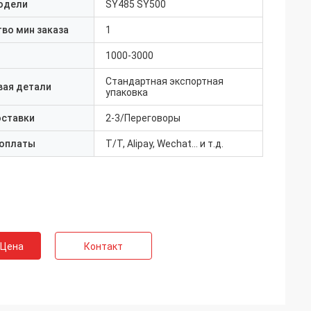
одели
SY485 SY500
во мин заказа
1
1000-3000
Стандартная экспортная
вая детали
упаковка
оставки
2-3/Переговоры
 оплаты
T/T, Alipay, Wechat... и т.д.
 Цена
Контакт