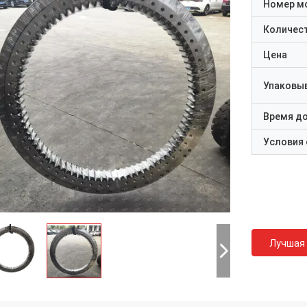
Номер м
Количест
Цена
Упаковы
Время д
Условия
Лучшая