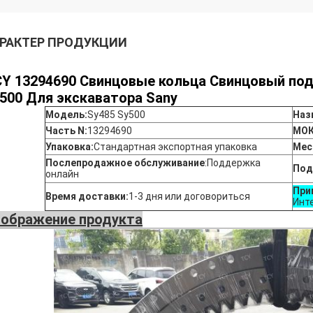
РАКТЕР ПРОДУКЦИИ
Y 13294690 Свинцовые кольца Свинцовый по
500 Для экскаватора Sany
Модель:
Sy485 Sy500
Наз
Часть N:
13294690
МОК
Упаковка:
Стандартная экспортная упаковка
Мес
Послепродажное обслуживание
:
Поддержка
Под
онлайн
При
Время доставки:
1-3 дня или договориться
Инт
ображение продукта