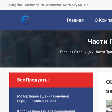
Hangzhou Taichuanyuan Construction Machinery Co., Ltd.
Главная
О Комп
Части 
Страница
Главная Страница
/
Части При
Все Продукты
O
э
Мотор перемещения конечной
передачи экскаватора
Коробка передач для уменьшения