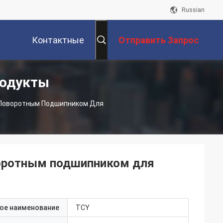
Russian
Контактные
Отправить Запрос
родукты
Данные
 Поворотным Подшипником Для
оротным подшипником для
ое наименование
TCY