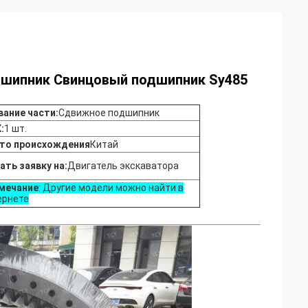
дшипник Свинцовый подшипник Sy485
вание части:
Сдвижное подшипник
:
1 шт.
то происхождения
Китай
ать заявку на:
Двигатель экскаватора
мечание
: Другие модели можно найти в
ернете