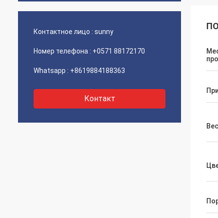
ПО
Контактное лицо :
sunny
Номер телефона :
+0571 88172170
Ме
пр
Whatsapp :
+8619884188363
Пр
Контакт
Ве
Цв
По