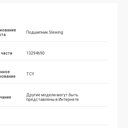
нование
Подшипник Slewing
кта
 части
13294690
нное
TCY
нование
Другие модели могут быть
чание
представлены в Интернете