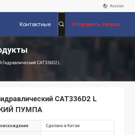
Russian
Контактные
Отправить Запрос
одукты
Данные
й Гидравлический CAT336D2 L
гидравлический CAT336D2 L
СКИЙ ПУМПА
роисхождения
Сделано в Китае