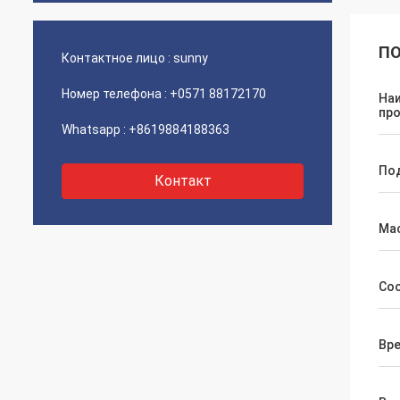
ПО
Контактное лицо :
sunny
Номер телефона :
+0571 88172170
На
пр
Whatsapp :
+8619884188363
Под
Контакт
Ма
Со
Вр