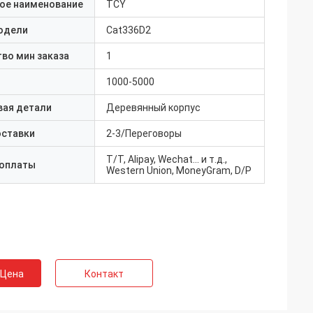
ое наименование
TCY
одели
Cat336D2
во мин заказа
1
1000-5000
вая детали
Деревянный корпус
оставки
2-3/Переговоры
T/T, Alipay, Wechat... и т.д.,
 оплаты
Western Union, MoneyGram, D/P
 Цена
Контакт