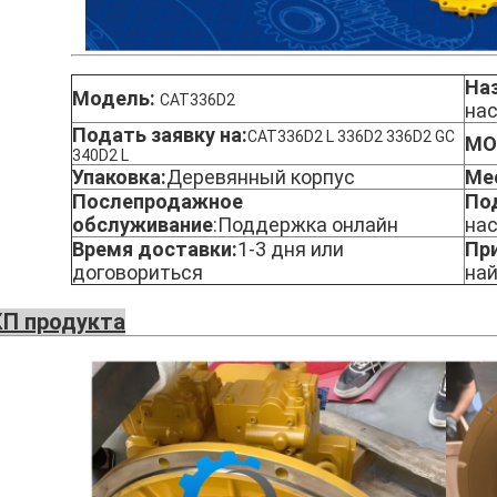
Наз
Модель:
CAT336D2
на
Подать заявку на:
CAT336D2 L 336D2 336D2 GC
МО
340D2 L
Упаковка:
Деревянный корпус
Ме
Послепродажное
Под
обслуживание
:
Поддержка онлайн
нас
Время доставки:
1-3 дня или
Пр
договориться
най
П продукта