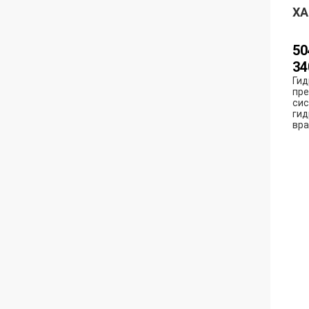
ХА
50
3
Гид
пре
сис
гид
вр