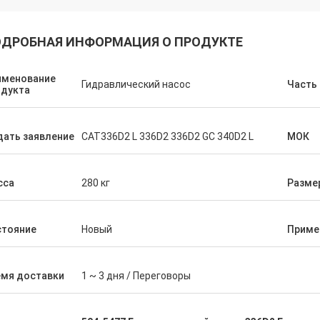
ДРОБНАЯ ИНФОРМАЦИЯ О ПРОДУКТЕ
именование
Гидравлический насос
Часть 
одукта
ать заявление
CAT336D2 L 336D2 336D2 GC 340D2 L
МОК
сса
280 кг
Разме
стояние
Новый
Приме
емя доставки
1 ~ 3 дня / Переговоры