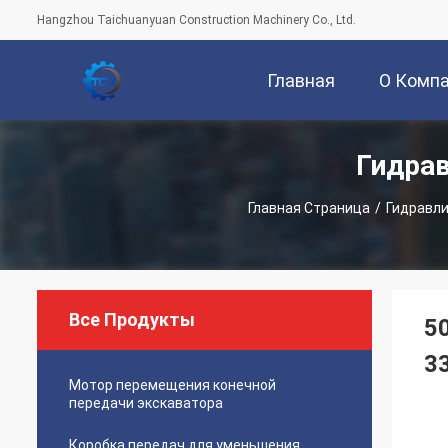
Hangzhou Taichuanyuan Construction Machinery Co., Ltd.
Главная
О Комп
Гидра
Страница
Главная Страница
/
Гидравли
Все Продукты
5
3
Мотор перемещения конечной
передачи экскаватора
Коробка передач для уменьшения