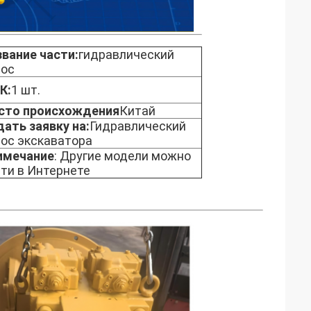
вание части:
гидравлический
сос
К:
1 шт.
сто происхождения
Китай
ать заявку на:
Гидравлический
ос экскаватора
имечание
: Другие модели можно
ти в Интернете