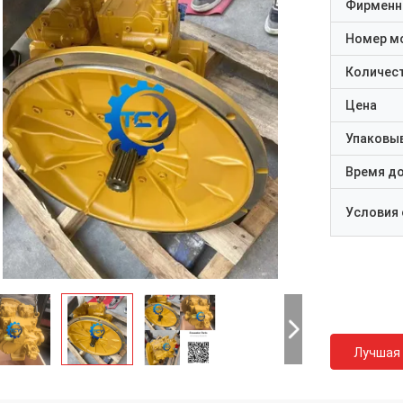
Фирменн
Номер м
Количест
Цена
Упаковы
Время д
Условия
Лучшая