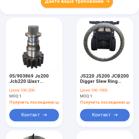
Дайте ваше требование
05/903869 Js200
JS220 JS200 JCB200
Jcb220 Шахт
Digger Slew Ring
экскаватора
Bearing JRB0017 для
Цена:
100-200
Цена:
100-1000
Пинионный
экскаватора JCB
MOQ:
1
MOQ:
1
качальный привод
14 зубов 36 зубов
Получить последнюю цену
Получить последнюю цену
Контакт
Контакт