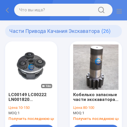
Части Привода Качания Экскаватора
(26)
LC00149 LC00222
Кобелько запасные
LN001820
части экскаватора
Планетарная
YN32W01051P1
Цена:
10-150
Цена:
80-100
солнечная
YN32W01056P1
MOQ:
1
MOQ:
1
колебательная
SK200-8 Swing Shaft
редукторная
Pinion
Получить последнюю цену
Получить последнюю цену
штанга Cx210 Sh210