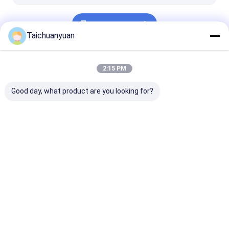
Продолжать
Taichuanyuan
Наши Категории
2:15 PM
Good day, what product are you looking for?
Мотор
Коробка передач
Детали главн
перемещения
для уменьшения
передачи
конечной передачи
скорости движения
экскаватора
экскаватора
экскаватора
Главная
Карта
контактные
Desktop
страница
сайта
данные
Site
Карта сайта
Privacy Policy