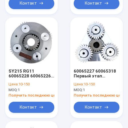
Контакт
Контакт
SY215 RG11
60065227 60065318
60065228 60065226
Первый этап
Перегонка
привода вала
Цена:
10-150
Цена:
10-150
грузоподъемников
редуктора Assy
MOQ:
1
MOQ:
1
Swing Планетарный
редуктор
Получить последнюю цену
Получить последнюю цену
экскаватор
Контакт
Контакт