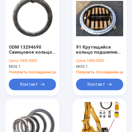
ODM 13294690
91 Крутящийся
Свинцовое кольцо с
кольцо подшипника
поворотным
зубного копальника
Цена:
1000-3000
Цена:
1000-3000
подшипником для
11841739 90h SY215
MOQ:
1
MOQ:
1
экскаватора Sy485
SY215C SY215-8
Sy500
SY215-9
Получить последнюю цену
Получить последнюю цену
Контакт
Контакт
Домой
Продукты
Видеозаписи