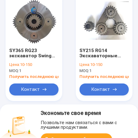
SY365 RG23
SY215 RG14
экскаватор Swing
Экскаваторные
Gear Drive Carrier
механизмы
Цена:
10-150
Цена:
10-150
Assy Второй этап
Продукты для
MOQ:
1
MOQ:
1
RG23E25GB1-140
гигантского
двигателя
Получить последнюю цену
Получить последнюю цену
Контакт
Контакт
Экономьте свое время
Позвольте нам связаться с вами с
лучшими продуктами.